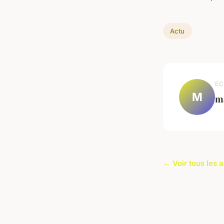
Actu
EC
M
m
← Voir tous les a