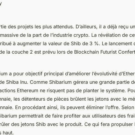
ty
tie des projets les plus attendus. D’ailleurs, il a déjà reçu u
assive de la part de l’industrie crypto. La révélation de ce
ribué à augmenter la valeur de Shib de 3 %. Le lancement d
 de la couche 2 est prévu lors de Blockchain Futurist Confer
ium a pour objectif principal d’améliorer l’évolutivité d’Ethe
e Shiba Inu. Comme Shibarium gérera une grande partie d
nsactions Ethereum ne risquent pas de planter le système. P
naie, les détenteurs de pièces brûlent les jetons avec le m
naie. En procédant ainsi, ils peuvent éliminer l’offre. Selon
ibarium permettrait de faire profiter aux utilisateurs des fra
ûler des jetons Shib avec le produit. Ce qui fera propulser 
s haut.