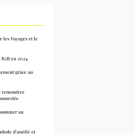
 les Voyages et le
g B2B en 2024
cement grâce au
e rencontres
connectée
nsommer au
mbole d'amitié et