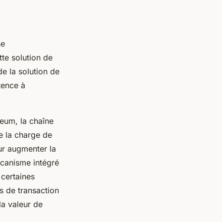
ne
tte solution de
e la solution de
tence à
reum, la chaîne
e la charge de
our augmenter la
écanisme intégré
 certaines
is de transaction
la valeur de