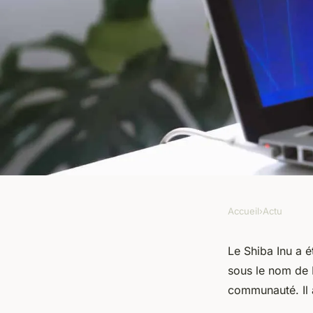
Accueil
›
Actu
ACTU
Comment fonctionne
Le Shiba Inu a 
sous le nom de R
monnaie Shiba ?
communauté. Il 