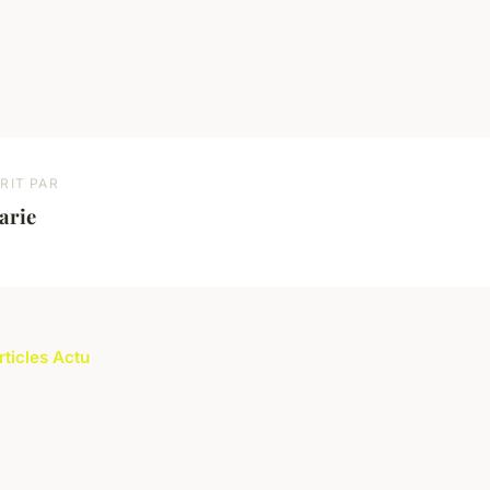
RIT PAR
arie
rticles Actu