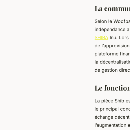
La commun
marie
•
18 août 2023
•
2 min de lecture
Selon le Woofpa
indépendance aur
SHIBA
Inu. Lors
de l’approvision
plateforme fina
la décentralisa
de gestion dire
Le fonctio
La pièce Shib e
le principal con
échange décentra
l’augmentation e