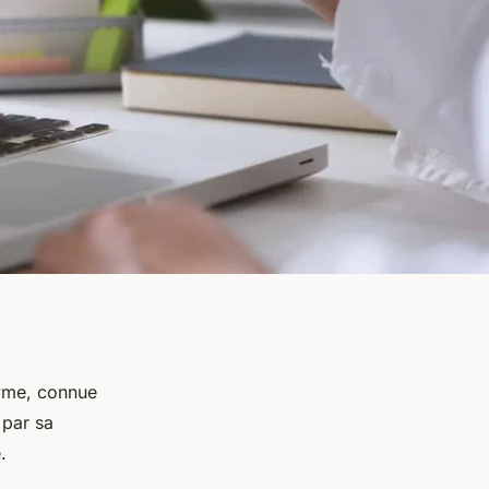
nyme, connue
 par sa
e.