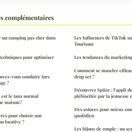
es complémentaires
 un camping pas cher dans
Les Influences de TikTok sur
Tourisme
 techniques pour optimiser
Les tendances du marketin
Comment se muscler effica
uvez-vous conduire lors
drop set ?
age ?
Découvrez Spiice : l'appli d
 est le taux normal
plébiscitée par la jeunesse 
ne maison ?
Des astuces pour mieux co
ères pour choisir une
quotidien
n locative ?
Les bijoux de couple : un sy