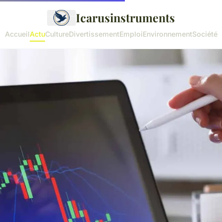
Icarusinstruments
Accueil
Actu
Culture
Divertissement
Emploi
Environnement
Société