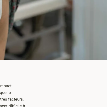
 impact
 que le
tres facteurs.
ent difficile à