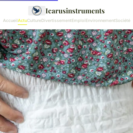
Icarusinstruments
Accueil
Actu
Culture
Divertissement
Emploi
Environnement
Société