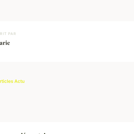
RIT PAR
arie
rticles Actu