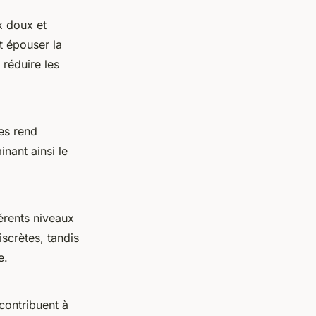
x doux et
t épouser la
 réduire les
les rend
inant ainsi le
érents niveaux
iscrètes, tandis
e.
 contribuent à