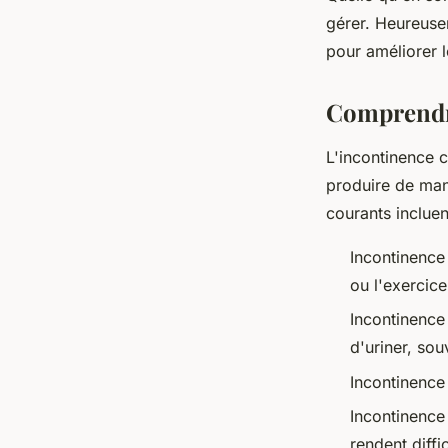
pour adultes
gérer. Heureusem
pour améliorer l
marie
•
4 septembre 2023
•
3 min de lecture
Comprendre
L'incontinence c
produire de man
courants incluen
Incontinence 
ou l'exercice
Incontinence 
d'uriner, sou
Incontinence
Incontinence
rendent diffic