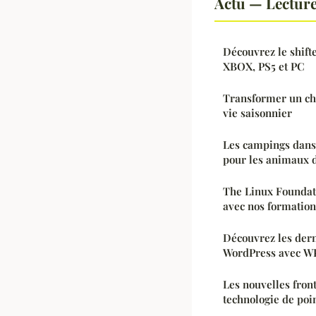
Actu — Lectur
Découvrez le shift
XBOX, PS5 et PC
Transformer un cha
vie saisonnier
Les campings dans 
pour les animaux 
The Linux Foundati
avec nos formation
Découvrez les dern
WordPress avec W
Les nouvelles fron
technologie de poi