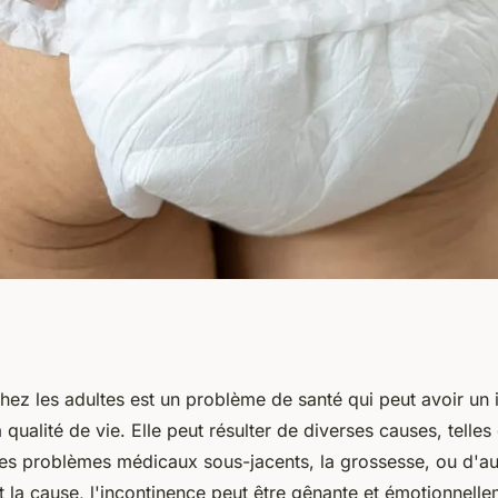
s adultes :
chez les adultes est un problème de santé qui peut avoir un
la qualité de vie. Elle peut résulter de diverses causes, telles
ages des couches
des problèmes médicaux sous-jacents, la grossesse, ou d'au
t la cause, l'incontinence peut être gênante et émotionnellem