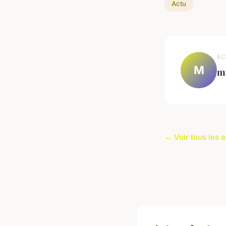
Actu
EC
M
m
← Voir tous les a