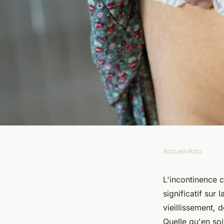
Accueil
›
Actu
ACTU
Incontinence chez le
L'incontinence 
significatif sur 
découvrez les avant
vieillissement, 
Quelle qu'en soi