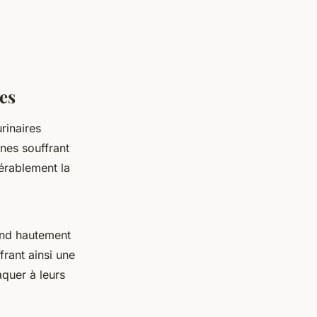
hes
rinaires
nes souffrant
érablement la
end hautement
frant ainsi une
aquer à leurs