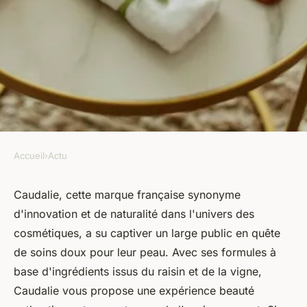
Accueil
›
Actu
ACTU
Comment utiliser les produits
Caudalie, cette marque française synonyme
d'innovation et de naturalité dans l'univers des
de Caudalie ?
cosmétiques, a su captiver un large public en quête
de soins doux pour leur peau. Avec ses formules à
marie
•
20 décembre 2023
•
2 min de lecture
base d'ingrédients issus du raisin et de la vigne,
Caudalie vous propose une expérience beauté