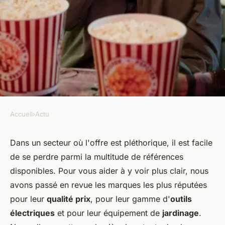
Accueil
›
Actu
ACTU
Comparatif : les meilleures
Dans un secteur où l'offre est pléthorique, il est facile
de se perdre parmi la multitude de références
marques d'outillage sur le
disponibles. Pour vous aider à y voir plus clair, nous
marché
avons passé en revue les marques les plus réputées
pour leur
qualité prix
, pour leur gamme d'
outils
marie
•
2 mars 2024
•
2 min de lecture
électriques
et pour leur équipement de
jardinage
.