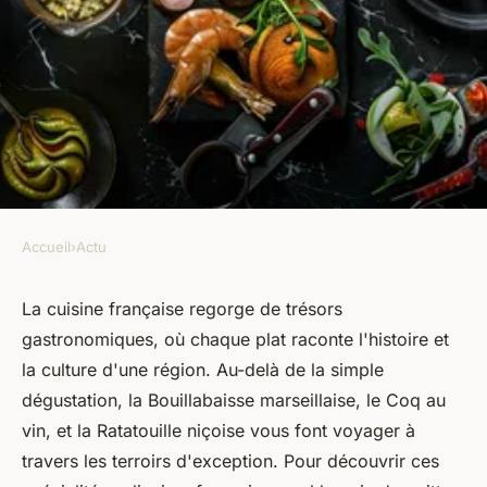
Accueil
›
Actu
ACTU
Découverte culinaire : 10 plats
La cuisine française regorge de trésors
gastronomiques, où chaque plat raconte l'histoire et
français à essayer absolument
la culture d'une région. Au-delà de la simple
dégustation, la Bouillabaisse marseillaise, le Coq au
marie
•
27 mars 2024
•
2 min de lecture
vin, et la Ratatouille niçoise vous font voyager à
travers les terroirs d'exception. Pour découvrir ces