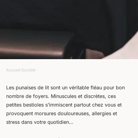
Accueil
›
Société
SOCIÉTÉ
Comment se débarrasser
Les punaises de lit sont un véritable fléau pour bon
nombre de foyers. Minuscules et discrètes, ces
rapidement des punaises de lit
petites bestioles s’immiscent partout chez vous et
?
provoquent morsures douloureuses, allergies et
stress dans votre quotidien…
marie
•
19 avril 2024
•
1 min de lecture