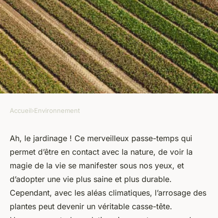
Accueil
›
Environnement
ENVIRONNEMENT
Comment mettre en place un
Ah, le jardinage ! Ce merveilleux passe-temps qui
permet d’être en contact avec la nature, de voir la
système d'irrigation goutte-à-
magie de la vie se manifester sous nos yeux, et
goutte économe pour son
d’adopter une vie plus saine et plus durable.
jardin ?
Cependant, avec les aléas climatiques, l’arrosage des
plantes peut devenir un véritable casse-tête.
marie
•
25 avril 2024
•
5 min de lecture