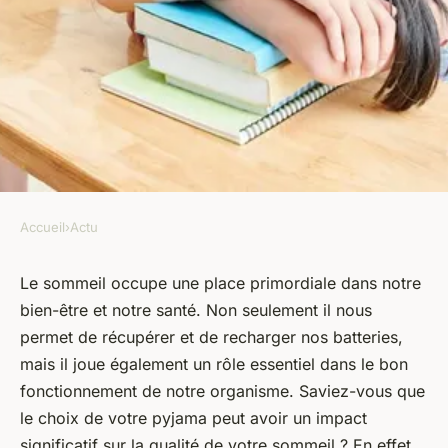
Accueil
›
Actu
ACTU
Les bienfaits du sommeil sur
Le sommeil occupe une place primordiale dans notre
bien-être et notre santé. Non seulement il nous
la santé : comment un pyjama
permet de récupérer et de recharger nos batteries,
en satin peut améliorer votre
mais il joue également un rôle essentiel dans le bon
sommeil
fonctionnement de notre organisme. Saviez-vous que
le choix de votre pyjama peut avoir un impact
marie
•
13 août 2023
•
3 min de lecture
significatif sur la qualité de votre sommeil ? En effet,