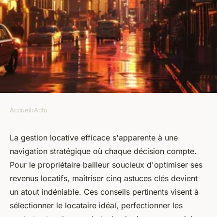
Accueil
›
Actu
ACTU
Gestion locative : 5 astuces
La gestion locative efficace s'apparente à une
navigation stratégique où chaque décision compte.
pour réussir
Pour le propriétaire bailleur soucieux d'optimiser ses
revenus locatifs, maîtriser cinq astuces clés devient
marie
•
25 juillet 2024
•
2 min de lecture
un atout indéniable. Ces conseils pertinents visent à
sélectionner le locataire idéal, perfectionner les