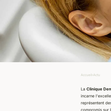
Accueil
›
Actu
ACTU
Quelles mesures d'h
La
Clinique Den
incarne l'excel
appliquées à la Clin
représentent des
compromis sur la