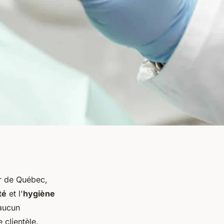
r de Québec,
té
et l'
hygiène
 aucun
 clientèle.