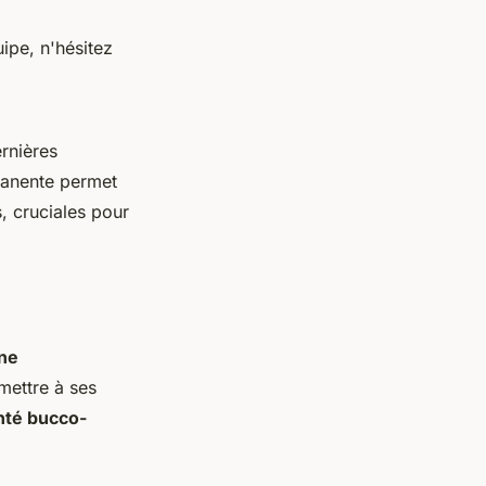
uipe, n'hésitez
rnières
manente permet
, cruciales pour
ne
smettre à ses
nté bucco-