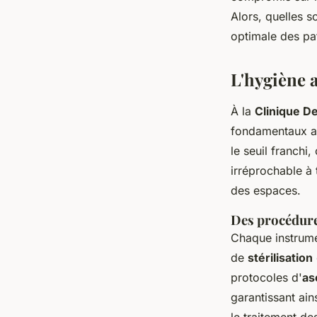
Maizerets ?
Alors, quelles s
optimale des pat
marie
•
19 février 2024
•
2 min de lecture
L'hygiène 
À la
Clinique D
fondamentaux as
le seuil franchi
irréprochable à 
des espaces.
Des procédures
Chaque instrum
de
stérilisation
protocoles d'
as
garantissant ain