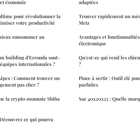
 et économie
adaptées
ultime pour révolutionner la
Trouver rapidement un méd
timiser votre productivité
Metz
 mieux consommer au
Avantages et fonctionnalité
électronique
eam building d'Erronda sont-
Qu'est-ce qui rend les chie
 équipes internationales ?
?
lpes : Comment trouver un
Pince à sertir : Outil clé p
gement pas cher ?
parfaites
e la crypto-monnaie Shiba
Sac 40x20x25 : Quelle marq
: Découvrez ce qui pourra