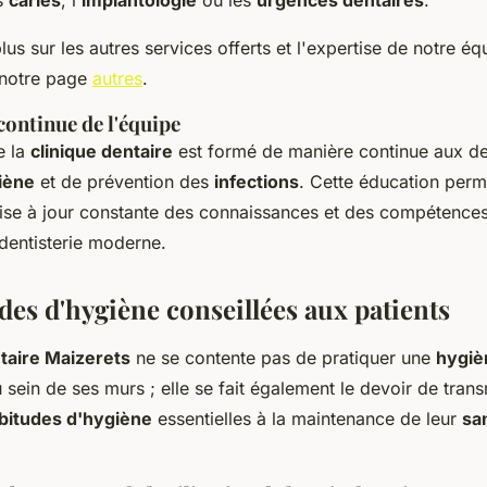
es
caries
, l'
implantologie
ou les
urgences dentaires
.
lus sur les autres services offerts et l'expertise de notre éq
 notre page
autres
.
continue de l'équipe
 la
clinique dentaire
est formé de manière continue aux de
iène
et de prévention des
infections
. Cette éducation per
ise à jour constante des connaissances et des compétences
 dentisterie moderne.
des d'hygiène conseillées aux patients
taire Maizerets
ne se contente pas de pratiquer une
hygiè
 sein de ses murs ; elle se fait également le devoir de tran
bitudes d'hygiène
essentielles à la maintenance de leur
sa