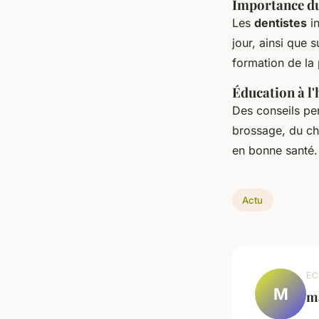
Importance du 
Les
dentistes
in
jour, ainsi que 
formation de la 
Éducation à l'
Des conseils pe
brossage, du ch
en bonne santé.
Actu
EC
M
m