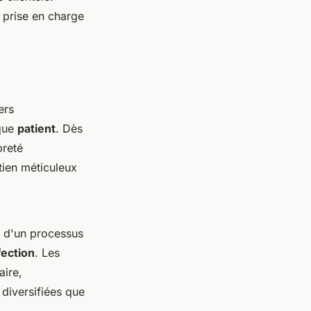
 prise en charge
ers
aque
patient
. Dès
preté
tien méticuleux
et d'un processus
fection
. Les
aire,
 diversifiées que