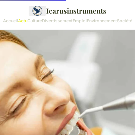
Icarusinstruments
Accueil
Actu
Culture
Divertissement
Emploi
Environnement
Société