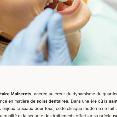
ygiène sont
taire Maizerets
, ancrée au cœur du dynamisme du quartie
lence en matière de
soins dentaires
. Dans une ère où la
san
ique Dentaire
 enjeux cruciaux pour tous, cette clinique moderne ne fait
 qualité et la sécurité des traitements offerts à sa précieuse