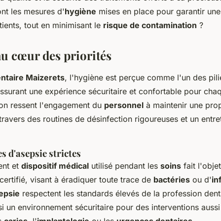
ont les mesures d'
hygiène
mises en place pour garantir une
ients, tout en minimisant le
risque de contamination
?
au cœur des priorités
entaire Maizerets
, l'hygiène est perçue comme l'un des pili
surant une expérience sécuritaire et confortable pour ch
, on ressent l'engagement du
personnel
à maintenir une pro
travers des routines de désinfection rigoureuses et un entre
 d'asepsie strictes
ent et
dispositif médical
utilisé pendant les
soins
fait l'obj
certifié, visant à éradiquer toute trace de
bactéries
ou d'
in
epsie
respectent les standards élevés de la profession dent
si un environnement sécuritaire pour des interventions aussi