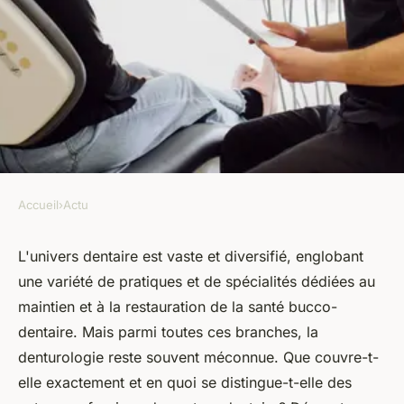
Accueil
›
Actu
ACTU
Quelle est la différence entre
L'univers dentaire est vaste et diversifié, englobant
une variété de pratiques et de spécialités dédiées au
denturologie et autres
maintien et à la restauration de la santé bucco-
spécialités dentaires ?
dentaire. Mais parmi toutes ces branches, la
denturologie reste souvent méconnue. Que couvre-t-
marie
•
20 janvier 2024
•
2 min de lecture
elle exactement et en quoi se distingue-t-elle des