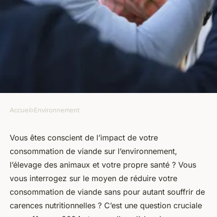
Accueil
›
Environnement
ENVIRONNEMENT
Quelle est la meilleure
Vous êtes conscient de l’impact de votre
consommation de viande sur l’environnement,
stratégie pour réduire la
l’élevage des animaux et votre propre santé ? Vous
consommation de viande sans
vous interrogez sur le moyen de réduire votre
carences nutritionnelles ?
consommation de viande sans pour autant souffrir de
carences nutritionnelles ? C’est une question cruciale
marie
•
25 avril 2024
•
6 min de lecture