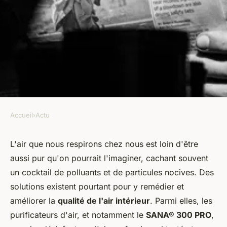
Accueil
›
Actu
ACTU
Purificateur d'air : spécificités
L'air que nous respirons chez nous est loin d'être
aussi pur qu'on pourrait l'imaginer, cachant souvent
et avantages
un cocktail de polluants et de particules nocives. Des
solutions existent pourtant pour y remédier et
marie
•
16 décembre 2023
•
2 min de lecture
améliorer la
qualité de l'air intérieur
. Parmi elles, les
purificateurs d'air, et notamment le
SANA® 300 PRO
,